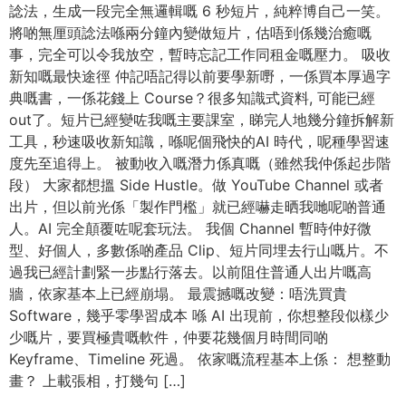
諗法，生成一段完全無邏輯嘅 6 秒短片，純粹博自己一笑。
將啲無厘頭諗法喺兩分鐘內變做短片，估唔到係幾治癒嘅
事，完全可以令我放空，暫時忘記工作同租金嘅壓力。 吸收
新知嘅最快途徑 仲記唔記得以前要學新嘢，一係買本厚過字
典嘅書，一係花錢上 Course？很多知識式資料, 可能已經
out了。短片已經變咗我嘅主要課室，睇完人地幾分鐘拆解新
工具，秒速吸收新知識，喺呢個飛快的AI 時代，呢種學習速
度先至追得上。 被動收入嘅潛力係真嘅（雖然我仲係起步階
段） 大家都想搵 Side Hustle。做 YouTube Channel 或者
出片，但以前光係「製作門檻」就已經嚇走晒我哋呢啲普通
人。AI 完全顛覆咗呢套玩法。 我個 Channel 暫時仲好微
型、好個人，多數係啲產品 Clip、短片同埋去行山嘅片。不
過我已經計劃緊一步點行落去。以前阻住普通人出片嘅高
牆，依家基本上已經崩塌。 最震撼嘅改變：唔洗買貴
Software，幾乎零學習成本 喺 AI 出現前，你想整段似樣少
少嘅片，要買極貴嘅軟件，仲要花幾個月時間同啲
Keyframe、Timeline 死過。 依家嘅流程基本上係： 想整動
畫？ 上載張相，打幾句 […]