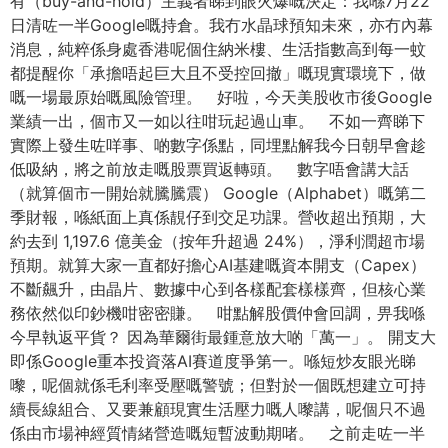
有（buy-and-hold）主義者睇到眼火爆嘅決定：我喺7月22
日清咗一半Google嘅持倉。我冇水晶球預知未來，亦冇內幕
消息，純粹係身處香港呢個住納米樓、生活指數高到每一蚊
都提醒你「承擔唔起巨大且不受控回撤」嘅現實環境下，做
嘅一場最原始嘅風險管理。 好啦，今天美股收市後Google
業績一出，個市又一如以往咁玩起過山車。 不如一齊睇下
實際上發生咗咩事、啲數字係點，同埋點解我今日朝早會趁
低吸納，將之前放走嘅股票買返轉頭。 數字唔會講大話
（就算個市一開始就騰騰震） Google（Alphabet）嘅第二
季財報，喺紙面上真係靚仔到交足功課。營收超出預期，大
約去到 1,197.6 億美金（按年升超過 24%），淨利潤超市場
預期。就算大家一直都好擔心AI基建嘅資本開支（Capex）
不斷飆升，由晶片、數據中心到各樣配套樣樣齊，但核心業
務依然似印鈔機咁密密賺。 咁點解股價仲會回調，畀我喺
今早執返平貨？ 因為華爾街最鍾意放大啲「萬一」。 開支大
即係Google重本投資落AI賽道度爭第一。喺短炒友眼光睇
嚟，呢個就係毛利率受壓嘅警號；但對於一個既想建立可持
續長線組合、又要兼顧現實生活壓力嘅人嚟講，呢個只不過
係由市場神經質情緒營造嘅短暫波動期啫。 之前走咗一半