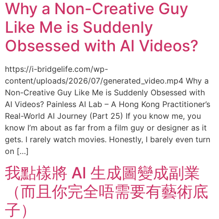
Why a Non-Creative Guy
Like Me is Suddenly
Obsessed with AI Videos?
https://i-bridgelife.com/wp-
content/uploads/2026/07/generated_video.mp4 Why a
Non-Creative Guy Like Me is Suddenly Obsessed with
AI Videos? Painless AI Lab – A Hong Kong Practitioner’s
Real-World AI Journey (Part 25) If you know me, you
know I’m about as far from a film guy or designer as it
gets. I rarely watch movies. Honestly, I barely even turn
on […]
我點樣將 AI 生成圖變成副業
（而且你完全唔需要有藝術底
子）