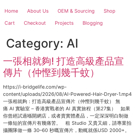
Skip
to
Home
About Us
OEM & Sourcing
Shop
content
Cart
Checkout
Projects
Blogging
Category:
AI
一張相就夠! 打造高級產品宣
傳片（仲慳到幾千蚊）
https://i-bridgelife.com/wp-
content/uploads/2026/08/AI-Powered-Hair-Dryer-1.mp4
一張相就夠：打造高級產品宣傳片（仲慳到幾千蚊） 無
痛 AI 實驗室 – 香港實戰者的 AI 真實旅程（第27集） 如果
你曾經試過喺開網店，或者賣實體產品，一定深深明白制做
一條短的宣傳片有幾痛苦。 租 Studio 又貴又細，請專業拍
攝團隊做一條 30–60 秒嘅宣傳片，動輒就係USD 2000+。