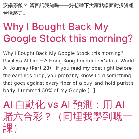
安樂茶飯？ 留言話我知啦——好想聽下大家點樣面對投資組
合嘅壓力。
Why I Bought Back My
Google Stock this morning?
Why I Bought Back My Google Stock this morning?
Painless AI Lab – A Hong Kong Practitioner’s Real-World
AI Journey (Part 23) If you read my post right before
the earnings drop, you probably know I did something
that goes against every fiber of a buy-and-hold purist’s
body: I trimmed 50% of my Google […]
AI 自動化 vs AI 預測：用 AI
賭六合彩？（同埋我學到嘅一
課）