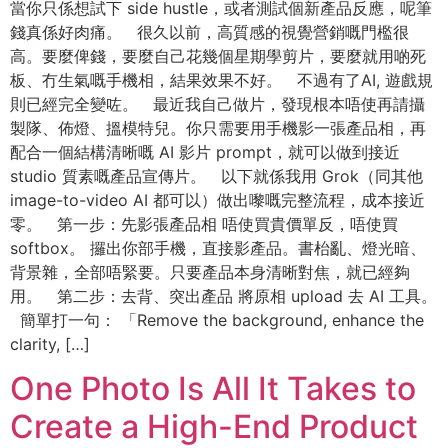
當你只係想試下 side hustle，或者測試個新產品反應，呢筆
錢真係好肉痛。 很久以前，高質感的視覺營銷嘅門檻很
高。要麼俾錢，要麼自己花幾個星期學剪片，要麼就用啲死
板、冇生氣嘅手機相，結果效果不好。 不過有了AI, 遊戲規
則已經完全變咗。 最近我自己做片，發現根本唔使再請攝
製隊、佈燈、搵模特兒。你只需要用手機影一張產品相，再
配合一個結構清晰嘅 AI 影片 prompt，就可以做到接近
studio 質素嘅產品宣傳片。 以下就係我用 Grok（同其他
image-to-video AI 都可以）做出嚟嘅完整流程，成本接近
零。 第一步：先影張產品相 唔使買貴價單反，唔使買
softbox。 攞出你部手機，直接影產品。書枱亂、燈光暗、
背景雜，全部唔緊要。只要產品本身清晰對焦，就已經夠
用。 第二步：去背、突出產品 將原相 upload 去 AI 工具。
簡單打一句： 「Remove the background, enhance the
clarity, […]
One Photo Is All It Takes to
Create a High-End Product