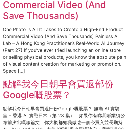
Commercial Video (And
Save Thousands)
One Photo Is All It Takes to Create a High-End Product
Commercial Video (And Save Thousands) Painless AI
Lab – A Hong Kong Practitioner’s Real-World AI Journey
(Part 27) If you’ve ever tried launching an online store
or selling physical products, you know the absolute pain
of visual content creation for marketing or promotion.
Space […]
點解我今日朝早會買返部份
Google嘅股票？
點解我今日朝早會買返部份Google嘅股票？ 無痛 AI 實驗
室 – 香港 AI 實戰日常（第 23 集） 如果你有睇我喺業績公
布前夕出嘅嗰篇文，你大概都知我做咗一個令買入並長期持