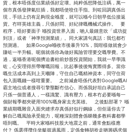
貨，根本唔係度估業績係好定壞。純粹係想降低注碼，萬一
個市真係發脾氣狂插，我都唔使咬住手指。到咗回調真係出
現，手頭上仍有足夠現金喺度，就可以喺今日朝早低位接返
貨。冇咩英雄主義，只係好悶、好紀律嘅機械式操作。 要
程序，唔好要面子 喺投資世界入面，啲人最鍾意吹「成功捉
到頂」或者「神準預測業績」。同大家講句真話：我乜都冇
預測過。 如果Google喺收市後暴升10%，我咁樣做就會少
賺咗一半升幅。呢個就係你為做好風險管理要交嘅學費。不
過，返喺香港呢個擠迫書枱前炒股投資開始，我就一早學識
咗，心安理得所帶嚟嘅回報，比起事後後悔實際得多。當你
嘅生活成本高到上天嗰陣，守住自己嘅精神資本，同守住荷
包入面嘅錢一樣咁重要。 之前減倉唔係代表對Google嘅AI
霸主地位或者搜尋引擎壟斷冇信心。而係我好坦白承認自己
只係一個普通人，一樣識驚、識有壓力，根本冇必要喺每一
個財報季都夾硬用100%嘅身家去充英雄。 之後點部署？ 喺
業績期嘅雜音入面夾縫求存真係好似行鋼線，但佢逼你去了
解自己嘅風險承受能力，呢種深刻體會係睇幾多教科書都學
唔到嘅。 平時大家喺科技股大地震之前，通常會點樣應
付？ 係選擇攬住坐艇捱過風雨，定係食轉胡拎走啲籌碼求個