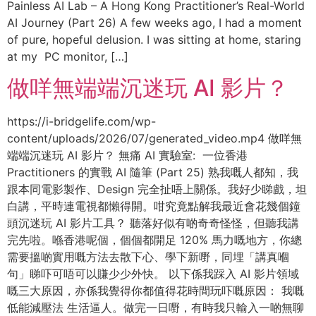
Painless AI Lab – A Hong Kong Practitioner’s Real-World
AI Journey (Part 26) A few weeks ago, I had a moment
of pure, hopeful delusion. I was sitting at home, staring
at my PC monitor, […]
做咩無端端沉迷玩 AI 影片？
https://i-bridgelife.com/wp-
content/uploads/2026/07/generated_video.mp4 做咩無
端端沉迷玩 AI 影片？ 無痛 AI 實驗室: 一位香港
Practitioners 的實戰 AI 隨筆 (Part 25) 熟我嘅人都知，我
跟本同電影製作、Design 完全扯唔上關係。我好少睇戲，坦
白講，平時連電視都懶得開。咁究竟點解我最近會花幾個鐘
頭沉迷玩 AI 影片工具？ 聽落好似有啲奇奇怪怪，但聽我講
完先啦。喺香港呢個，個個都開足 120% 馬力嘅地方，你總
需要搵啲實用嘅方法去散下心、學下新嘢，同埋「講真嗰
句」睇吓可唔可以賺少少外快。 以下係我踩入 AI 影片領域
嘅三大原因，亦係我覺得你都值得花時間玩吓嘅原因： 我嘅
低能減壓法 生活逼人。做完一日嘢，有時我只輸入一啲無聊