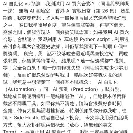
AI 自動化 vs 預測：我測試用 AI 買六合彩？（同埋我學到嘅
一課） 無痛 AI 實驗室 – 香港 AI 實戰日常（第 26 集） 幾星
期前，我突發奇想，陷入咗一股極度盲目又充滿希望嘅幻想
之中。 嗰日我坐喺屋企度，望住個電腦螢幕，再望下個天。
突然之間，個腦浮現咗一個好搞笑嘅念頭：如果我用 AI 買六
合彩，會點呢？ 我即刻用 AI 寫咗段 Python script，利用過
去咁多年嘅六合彩歷史數據，叫佢幫我預測下一期嗰 6 個中
獎號碼。 寫完，我二話不說落咗去最近嘅馬會投注站，買咗
張彩票，然後就等待開彩。 結果呢？連一個號碼都中唔到。
零！完全食白果！ 嗰一刻有輕微失望（同埋損失咗少少零用
錢），反而好似忽然點醒咗我咁。喺呢次好笑嘅失敗的測
試，我無意中想清楚了一個好基本嘅概念：「AI 自動化
（Automation）」同「AI 預測（Prediction）」嘅分別。
我地成日將呢兩樣野一籠統咁嗌做「AI」，佢地根本係兩樣
截然不同嘅工具。如果你搞不清楚，隨時會浪費好多時間、
金錢，仲有大量無謂嘅挫折感，特別係如果你好似我咁，想
搞下 Side Hustle 或者自己做下投資。 今次等我用最白話嘅
方式，幫大家拆解呢兩個概念（放心，絕無難的英文
Term）： 要真正用 AI 幫自己打工，我地一定要將呢兩個概