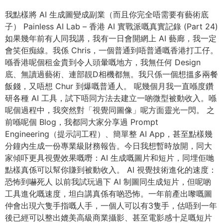
我點樣將 AI 生成圖變成副業（而且你完全唔需要有藝術底
子） Painless AI Lab – 香港 AI 實戰派嘅真實記錄 (Part 24)
如果幾年前有人同我講，我有一日會開網上 AI 藝廊，我一定
會笑佢痴線。我係 Chris，一個普通到唔普通嘅香港打工仔。
喺香港呢個租金貴到令人頭暈嘅地方，我無任何 Design
底、無讀過藝術、連部靚D相機都無。我只係一個想搵多兩餐
飯錢，又唔想 Chur 到爆嘅普通人。 呢幾個月我一直喺度鑽
研各種 AI 工具，試下唔同方法去建立一啲微型被動收入。喺
呢個過程中，我突然對「視覺同圖像」呢方面靈光一閃。 之
前喺呢個 Blog，我都同大家分享過 Prompt
Engineering（提示詞工程）、簡單整 AI App，甚至點樣幾
分鐘內生成一份專業級財務報告。今日我想暫時放開，同大
家傾吓更具視覺效果嘅嘢：AI 生成嘅圖片和短片，同埋佢哋
點樣真係可以幫你賺到被動收入。 AI 視覺技術進化的速度：
恐怖到嚇死人 以前我試玩過下 AI 制圖同生成短片，但呢啲
工具進化嘅速度，坦白講真係有啲恐怖。一年前產出嚟嘅圖
仲會出現六隻手指嘅人手，一個人可以有3隻手，估唔到一年
後已經可以整出媲美高級商業攝影、甚至電影感十足嘅短片