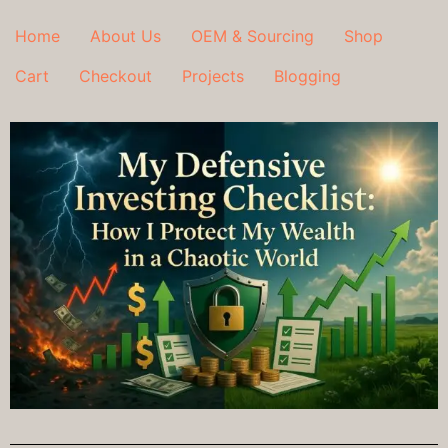
Home
About Us
OEM & Sourcing
Shop
Cart
Checkout
Projects
Blogging