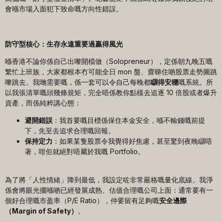
會喺市場入面犯下致命嘅方向性錯誤。
防守型核心：生存永遠重要過贏得風光
喺香港不論你係自己出嚟開檔做（Solopreneur），定係朝九晚五嘅
繁忙上班族，大家都根本冇可能全日 mon 盤、齋睇住啲股票走勢圖跳
嚟跳去。我哋需要嘅，係一套可以令自己每晚都
瞓得安穩
嘅系統。所
以我張清單嘅頭幾條規矩，完全唔係教你點樣去追逐 10 倍股或者爆升
資產，而係純粹講心態：
避開錯誤
：我首要嘅目標係保住本金安全，喺不輸錢嘅前提
下，先至去追求合理嘅回報。
保持定力
：如果某隻股票令我覺得好焦慮，甚至驚到夜晚瞓唔
著，咁佢就絕對唔屬於我嘅 Portfolio。
為了將「人性情緒」降到最低，我設定咗非常嚴格嘅量化底線。我淨
係會將眼光擺喺啲已經發展成熟、估值合理嘅公司上面：通常要有一
個好合理嘅市盈率（P/E Ratio），仲要留有足夠嘅
安全邊際
（
Margin of Safety
）
。