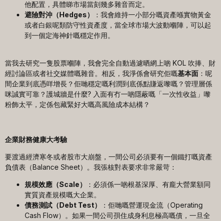
他配置，具體睇市場當刻幾多雜音而定。
避險對沖（
Hedges
）
：我會維持一小部分嘅資產喺實物黃金
或者白銀呢類防守性資產度，當全球市場大波動嗰陣，可以起
到一個定海神針嘅穩定作用。
當我去研究一隻股票嗰陣，我會完全自動過濾晒網上啲 KOL 吹捧、財
經討論區或者社交媒體嘅雜音。相反，我淨係會研究佢嘅
基本面
：呢
間企業到底憑咩增長？佢哋穩定嘅利潤到底係點賺返嚟嘅？管理層係
咪誠實可靠？護城牆是什麼? 入面有冇一啲隱蔽嘅「一次性收益」嚟
粉飾太平，定係包藏緊好大嘅高風險成本結構？
企業財務健康大考驗
要渡過經濟寒冬或者股市大崩盤，一間公司必須要有一個鐵打嘅資產
負債表（Balance Sheet）。我張核對表要求非常嚴苛：
規模效應（
Scale
）
：必須係一啲根基深厚、有龐大營業額同
實質資產規模嘅大企業。
債務測試（
Debt Test
）
：佢哋嘅營運現金流（Operating
Cash Flow）。如果一間公司孭住成身利息極高嘅債，一旦全