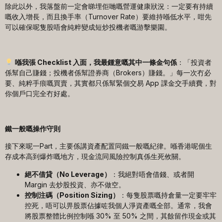
除此以外，我落盤前一定會睇埋佢哋嘅營運健康狀況：一定要有持續
嘅收入增長，而且換手率（Turnover Rate）要維持喺低水平，咁先
可以確保呢隻股唔會純粹變成短炒投機者嘅游擊樂園。
喺我張
Checklist
入面，我最鍾意嘅其中一條金句係
：「投資者
係幫自己賺錢；投機者係幫證券商（Brokers）賺錢。」每一次冇必
要、純粹手痕嘅買賣，其實都只係幫緊個交易 App 課金交手續費，對
你個戶口完全冇好處。
鐵一般嘅操作守則
接下來呢一Part，主要係講資產配置同鐵一般嘅紀律。喺香港呢個生
存成本高到爆炸嘅地方，現金流同風險控制真係生死攸關。
絕不借貸（
No Leverage
）
：我絕對唔會借錢、或者開
Margin 去炒股投資、亦不做空。
控制注碼（
Position Sizing
）
：每隻股票嘅持倉量一定要牢牢
控死，唔可以畀股票佔據咗我個人淨資產嘅全部。通常，我會
將股票整體比例控制喺 30% 至 50% 之間，其餘留作現金或其