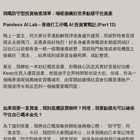
我嘅防守型投資檢查清單：喺呢個瘋狂世界點樣守住資產
Painless AI Lab –
香港打工仔嘅
AI
投資實戰記
(Part 12)
喺上一篇文，同大家分享過點解我淨係會越升越買，而絕對唔會盲摸
摸走去接飛刀。反應真係好熱烈！好多身處香港嘅朋友都搵我傾計，
話自己以前都有過一模一樣嘅慘痛經歷，買錯熱門板塊或者投機股之
後瘋狂「溝淡」，結果搞到成筆資金砸死晒、成缸蟹貨。
最近，我睇咗一本好紅嘅投資書。佢嘅核心訊息其實好直接好治癒：
Keep住買入優質資產，然後放手交畀時間幫你滾大佢。但係，作為一
個喺香港呢個萬物皆貴嘅城市、由零開始建構抗震倉位嘅普通散戶，
呢個道理令我反思到一個極重要嘅問題：
如果我要一直買進，我到底應該買啲咩？同埋，我要點樣先可以確保
守住自己嘅本金先？
為了搵到答案，我將自己嘅策略拆開咗做兩種心態：「防守型」同
「進攻型」。今日，我想同大家開誠布公，分享我喺自己本筆記簿度
寫低嘅「防守型檢查清單」。呢套規矩，就係為咗確保我以後絕對唔