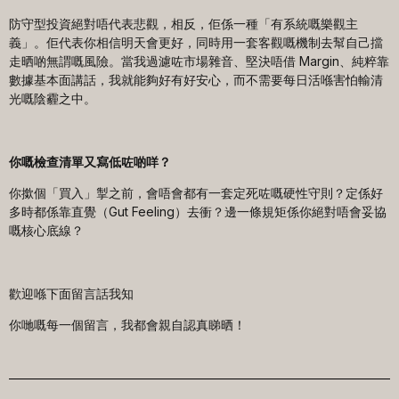
防守型投資絕對唔代表悲觀，相反，佢係一種「有系統嘅樂觀主
義」。佢代表你相信明天會更好，同時用一套客觀嘅機制去幫自己擋
走晒啲無謂嘅風險。當我過濾咗市場雜音、堅決唔借 Margin、純粹靠
數據基本面講話，我就能夠好有好安心，而不需要每日活喺害怕輸清
光嘅陰霾之中。
你嘅檢查清單又寫低咗啲咩？
你撳個「買入」掣之前，會唔會都有一套定死咗嘅硬性守則？定係好
多時都係靠直覺（Gut Feeling）去衝？邊一條規矩係你絕對唔會妥協
嘅核心底線？
歡迎喺下面留言話我知
你哋嘅每一個留言，我都會親自認真睇晒！