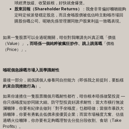
球經濟放緩、收緊銀根，好快就會爆煲。
股東回報（
Shareholder Returns
）
：我會非常偏好嗰啲能夠
定時定候派發穩定股息，而且會喺股價被低估時主動喺市場回
購股份嘅公司。呢啲先係管理層同散戶股東利益一致嘅表現。
如果一隻股票可以全過呢幾關，咁佢對我嚟講先叫真正嘅「價值
（Value）」
，而唔係一個純粹被瘋狂炒作、跳上跳落嘅
「價格
（Price）」。
喺呢個急躁嘅市場入面學識耐性
最後一部分，就係講個人修養同自控能力（即係我之前提到，要點樣
約束自我挫敗行為
）。
如果你連揸住一隻股票幾個月嘅耐性都冇，咁你根本唔係做緊投資 —
你只係喺度短炒同賭大細。防守型投資好講求耐性：當大市橫行無波
瀾嗰陣，你要有紀律去做到「對手坐喺度」乜都唔做；當個市暴跌大
插嗰陣，你要有勇氣去低價承接優質企業；而當市場極度亢奮、估值
過晒火位嗰陣，你亦要有足夠嘅理智去分批分段收割、食胡（Take
Profits）。